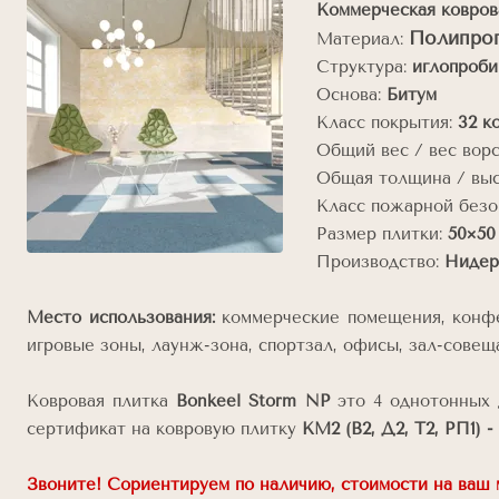
Коммерческая ковров
Полипроп
Материал:
Структура:
иглопроби
Основа:
Битум
Класс покрытия:
32 к
Общий вес / вес вор
Общая толщина / выс
Класс пожарной безо
Размер плитки:
50×50
Производство:
Нидерл
Место использования:
коммерческие помещения, конфер
игровые зоны, лаунж-зона, спортзал, офисы, зал-совеща
Ковровая плитка
Bonkeel Storm NP
это 4 однотонных 
сертификат на ковровую плитку
КМ2 (В2, Д2, Т2, РП1) -
Звоните! Сориентируем по наличию, стоимости на ваш м