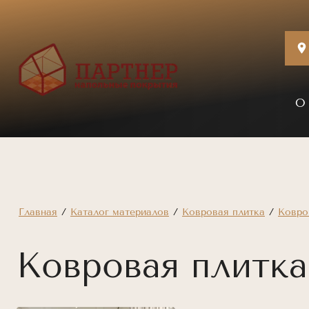
О
Главная
/
Каталог материалов
/
Ковровая плитка
/
Ковро
Ковровая плитка