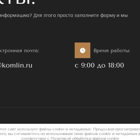
 информацию? Для этого просто заполните форму и мы
ктронная почта:
Время работы:
komlin.ru
с 9:00 до 18:00
тот сайт использует файлы cookie и метаданные. Продолжая просматрива
его, вы соглашаетесь на использование нами файлов cookie и метаданных 
агруп,
создание сайта бизнес
соответствии с
Политикой обработки файлов cookie