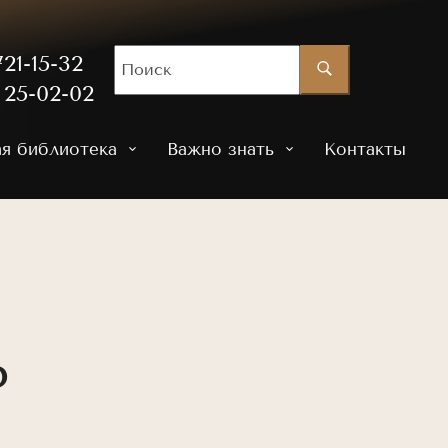
21-15-32
 25-02-02
ая библиотека
Важно знать
Контакты
P