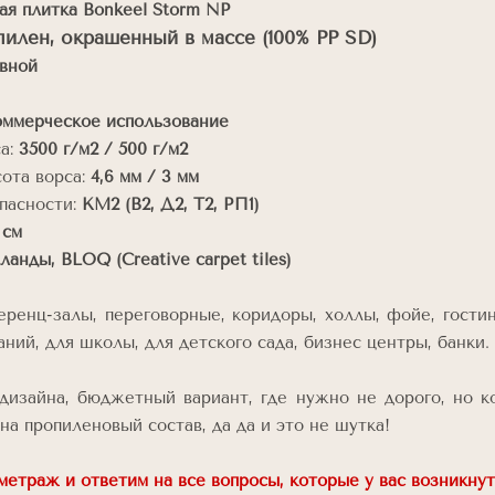
ая плитка Bonkeel Storm NP
илен, окрашенный в массе (100% PP SD)
вной
оммерческое использование
са:
3500 г/м2 /
500 г/м2
ота ворса:
4,6 мм / 3 мм
пасности:
КМ2 (В2, Д2, Т2, РП1)
 см
анды, BLOQ (Creative carpet tiles)
енц-залы, переговорные, коридоры, холлы, фойе, гостини
ний, для школы, для детского сада, бизнес центры, банки.
дизайна, бюджетный вариант, где нужно не дорого, но 
на пропиленовый состав, да да и это не шутка!
етраж и ответим на все вопросы, которые у вас возникнут