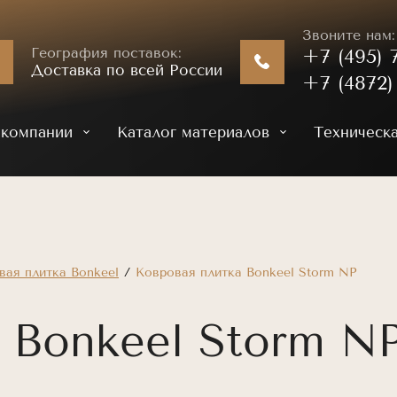
Звоните нам:
География поставок:
+7 (495) 7
Доставка по всей России
+7 (4872)
 компании
Каталог материалов
Техническ
вая плитка Bonkeel
/
Ковровая плитка Bonkeel Storm NP
 Bonkeel Storm N