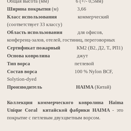
Общая высота (мм) 6 (+/- 0,5мм)
Ширина покрытия
(м) 3,66
Класс использования
коммерческий
(соответствует 33 классу)
Область использования
для офисов,
конференц-залов, отелей, гостиниц, переговорных
Сертификат пожарный
КМ2 (В2, Д2, Т., РП1)
Основа ковролина
джут
Тип ворса
петлевой
Состав ворса
100 % Nylon BCF,
Solytion-dyed
Производитель HAIMA
(Китай)
Коллекция коммерческого ковролина Haima
Unique Coral
китайской фабрики
HAIMA
- это
покрытие с петлевым двухцветным ворсом.